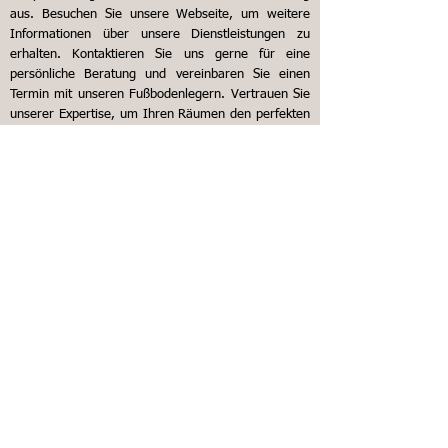
aus.
Besuchen Sie unsere Webseite, um weitere
Informationen über unsere Dienstleistungen zu
erhalten. Kontaktieren Sie uns gerne für eine
persönliche Beratung und vereinbaren Sie einen
Termin mit unseren Fußbodenlegern. Vertrauen Sie
unserer Expertise, um Ihren Räumen den perfekten
Boden zu verleihen und eine einladende
Atmosphäre zu schaffen, die Ihren persönlichen Stil
widerspiegelt. Wir sind Ihre Fußbodenleger in
Fahrenbach!
Predrag Z.
Super Arbeit!