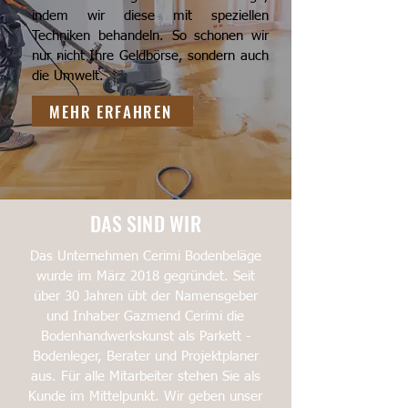
indem wir diese mit speziellen
Techniken behandeln. So schonen wir
nur nicht Ihre Geldbörse, sondern auch
die Umwelt.
MEHR ERFAHREN
DAS SIND WIR
Das Unternehmen Cerimi Bodenbeläge
wurde im März 2018 gegründet. Seit
über 30 Jahren übt der Namensgeber
und Inhaber Gazmend Cerimi die
Bodenhandwerkskunst als Parkett -
Bodenleger, Berater und Projektplaner
aus. Für alle Mitarbeiter stehen Sie als
Kunde im Mittelpunkt. Wir geben unser