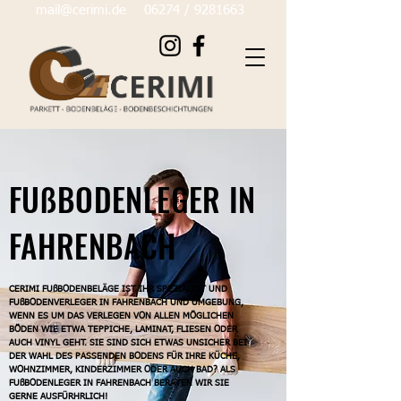
mail@cerimi.de
06274 / 9281
663
FUßBODENLEGER IN
FAHRENBACH
CERIMI FUßBODENBELÄGE IST IHR SPEZIALIST UND
FUßBODENVERLEGER IN FAHRENBACH UND UMGEBUNG,
WENN ES UM DAS VERLEGEN VON ALLEN MÖGLICHEN
BÖDEN WIE ETWA TEPPICHE, LAMINAT, FLIESEN ODER
AUCH VINYL GEHT. SIE SIND SICH ETWAS UNSICHER BEI
DER WAHL DES PASSENDEN BODENS FÜR IHRE KÜCHE,
WOHNZIMMER, KINDERZIMMER ODER AUCH BAD? ALS
FUßBODENLEGER IN FAHRENBACH BERATEN WIR SIE
GERNE AUSFÜRHRLICH!