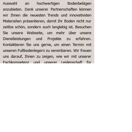
Auswahl an hochwertigen Bodenbelägen
anzubieten. Dank unserer Partnerschaften können
wir Ihnen die neuesten Trends und innovativsten
Materialien präsentieren, damit Ihr Boden nicht nur
zeitlos schön, sondern auch langlebig ist.
Besuchen
Sie unsere Webseite, um mehr über unsere
Dienstleistungen und Projekte zu erfahren.
Kontaktieren Sie uns gerne, um einen Termin mit
unseren Fußbodenlegern zu vereinbaren. Wir freuen
uns darauf, Ihnen zu zeigen, wie wir mit unserer
Fachkompetenz und unserer Leidenschaft für
Bodenverlegung Ihre Räume verwandeln können.
Vertrauen Sie unserem Team, um Ihrem Zuhause in
Mosbach und Umgebung den perfekten Boden zu
geben, auf dem Sie Ihr Leben genießen können. Wir
sind Ihre Fußbodenleger in Mosbach!
Predrag Z.
Super Arbeit!