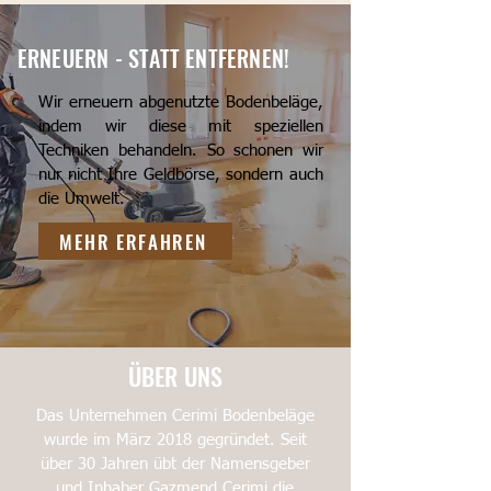
ERNEUERN - STATT ENTFERNEN!
Wir erneuern abgenutzte Bodenbeläge,
indem wir diese mit speziellen
Techniken behandeln. So schonen wir
nur nicht Ihre Geldbörse, sondern auch
die Umwelt.
MEHR ERFAHREN
ÜBER UNS
Das Unternehmen Cerimi Bodenbeläge
wurde im März 2018 gegründet. Seit
über 30 Jahren übt der Namensgeber
und Inhaber Gazmend Cerimi die