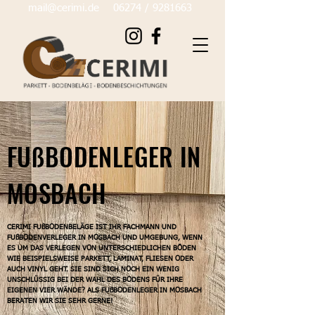
mail@cerimi.de
06274 / 9281
663
FUßBODENLEGER IN
MOSBACH
CERIMI FUßBODENBELÄGE IST IHR FACHMANN UND
FUßBODENVERLEGER IN MOSBACH UND UMGEBUNG, WENN
ES UM DAS VERLEGEN VON UNTERSCHIEDLICHEN BÖDEN
WIE BEISPIELSWEISE PARKETT, LAMINAT, FLIESEN ODER
AUCH VINYL GEHT. SIE SIND SICH NOCH EIN WENIG
UNSCHLÜSSIG BEI DER WAHL DES BODENS FÜR IHRE
EIGENEN VIER WÄNDE? ALS FUßBODENLEGER IN MOSBACH
BERATEN WIR SIE SEHR GERNE!